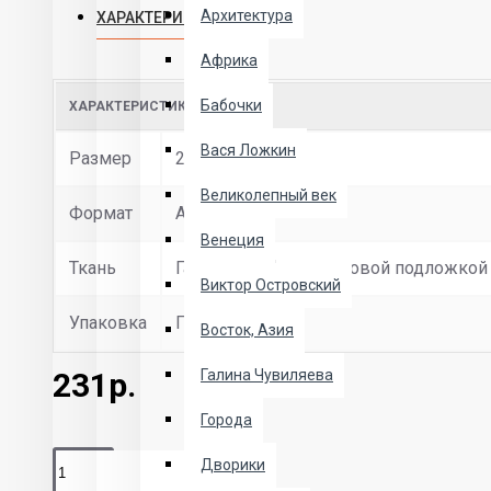
Архитектура
ХАРАКТЕРИСТИКИ
Африка
Бабочки
ХАРАКТЕРИСТИКИ ПРИНТЫ
Вася Ложкин
Размер
21х28 см
Великолепный век
Формат
А4
Венеция
Ткань
Габардин с флизелиновой подложкой
Виктор Островский
Упаковка
Полипропилен
Восток, Азия
231р.
Галина Чувиляева
Города
Дворики