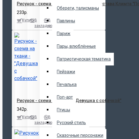
Рисунок - схема на ткани - по картине Густава Климта "П
Обереги, талисманы
233р.
Купить
В
В
Павлины
закладки
сравнение
Париж
Пары, влюблённые
Патриотическая тематика
Пейзажи
Печалька
Поп-арт
Рисунок - схема на ткани - "Девушка с собачкой"
342р.
Птицы
Купить
В
В
Русский стиль
закладки
сравнение
Сказочные персонажи