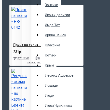
Зонтики
Иконы, религии
Имре Тот
Ирина Зенюк
Принт на ткани - PR-0142
Классика
231р.
Котики
Купить
В
В
закладки
сравнение
Крым
Леонид Афремов
Лошади
Люди
Люся Чувиляева