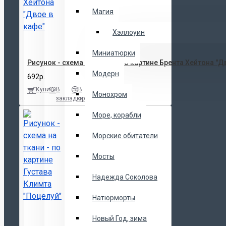
Магия
Хэллоуин
Миниатюрки
Рисунок - схема на ткани - по картине Брента Хейтона "Д
Модерн
692р.
Купить
В
В
Монохром
закладки
сравнение
Море, корабли
Морские обитатели
Мосты
Надежда Соколова
Натюрморты
Новый Год, зима