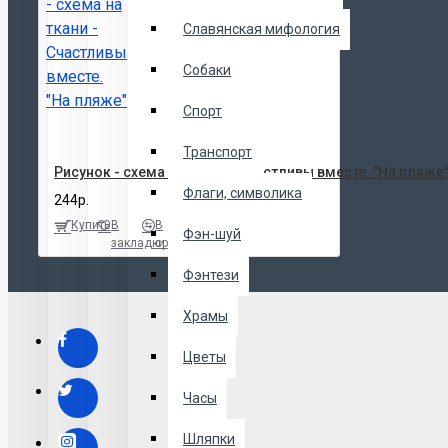
Славянская мифология
Собаки
Спорт
Транспорт
Рисунок - схема на ткани - Счастливы вместе. "На пляже
Флаги, символика
244р.
Купить
В
В
Фэн-шуй
закладки
сравнение
Фэнтези
Храмы
Цветы
Часы
Шляпки