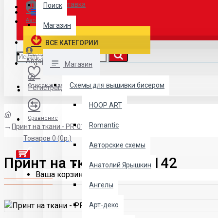
Оплата / доставка
Поиск
Menu
Авторизация
Магазин
ВСЕ КАТЕГОРИИ
Регистрация
Авторизация
Магазин
Схемы для вышивки бисером
Список желаний
Регистрация
HOOP ART
Сравнение
Romantic
Принт на ткани - PR-0142
Товаров 0 (0р.)
Авторские схемы
Принт на ткани - PR-0142
Анатолий Ярышкин
Ваша корзина пуста!
Ангелы
Арт-деко