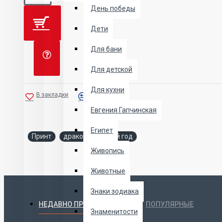
День победы
Дети
Для бани
Для детской
Для кухни
В закладки
В сравнение
Евгения Гапчинская
Египет
Принт
дракон
новый год
Живопись
Животные
Знаки зодиака
НЕДАВНО ПРОСМОТРЕННЫЕ
ПОПУЛЯРНЫЕ
Знаменитости