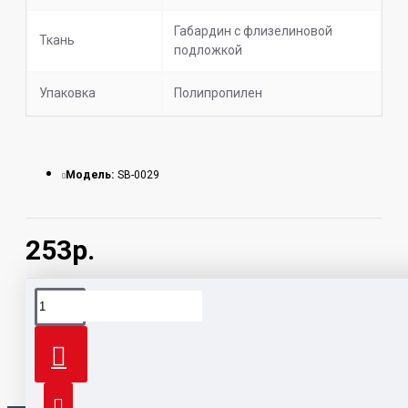
Габардин с флизелиновой
Ткань
подложкой
Упаковка
Полипропилен
Модель:
SB-0029
253р.
вышивка
бисером
картины
схемы
студия
на
орлис
ткани