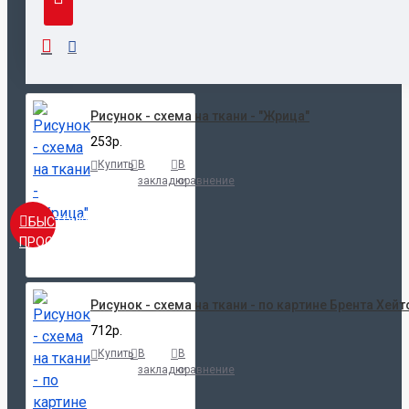
НЕДАВНО ПРОСМОТРЕННЫЕ
ПОПУЛЯРНЫЕ
Рисунок - схема на ткани - "Жрица"
253р.
Купить
В
В
закладки
сравнение
БЫСТРЫЙ
ПРОСМОТР
Рисунок - схема на ткани - по картине Брента Хейт
712р.
Купить
В
В
закладки
сравнение