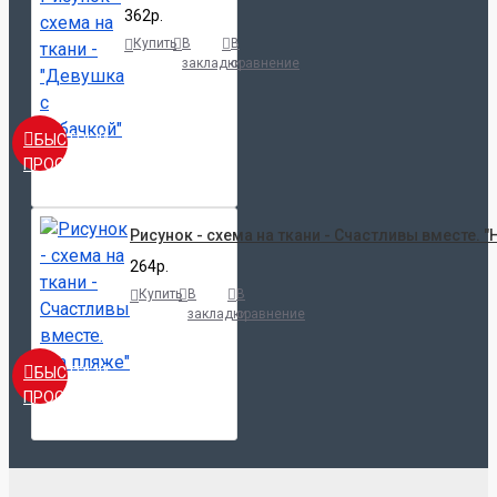
362р.
Купить
В
В
закладки
сравнение
БЫСТРЫЙ
ПРОСМОТР
Рисунок - схема на ткани - Счастливы вместе. "
264р.
Купить
В
В
закладки
сравнение
БЫСТРЫЙ
ПРОСМОТР