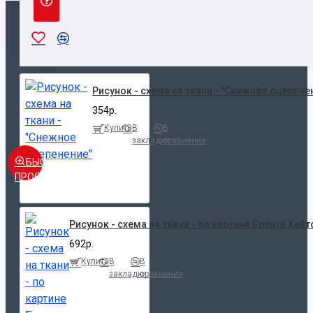
НЕДАВНО ПРОСМОТРЕННЫЕ
ПОПУЛЯРНЫЕ
Рисунок - схема на ткани - "Снежное оцепене
354р.
Купить
В
В
закладки
сравнение
БЫСТРЫЙ
ПРОСМОТР
Рисунок - схема на ткани - по картине Брента Хейт
692р.
Купить
В
В
закладки
сравнение