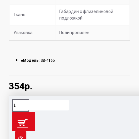
Габардин с флизелиновой
Ткань
подложкой
Упаковка
Полипропилен
Модель:
SB-4165
354р.
вышивка
бисером
картины
схемы
студия
на
Орлис
ткани