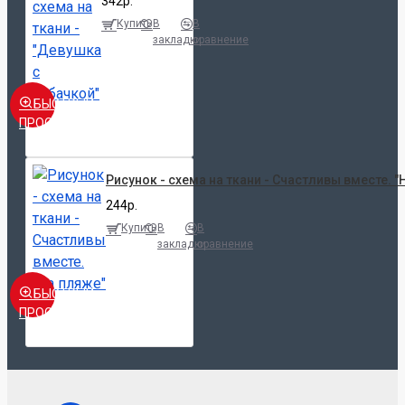
342р.
Купить
В
В
закладки
сравнение
БЫСТРЫЙ
ПРОСМОТР
Рисунок - схема на ткани - Счастливы вместе. "
244р.
Купить
В
В
закладки
сравнение
БЫСТРЫЙ
ПРОСМОТР