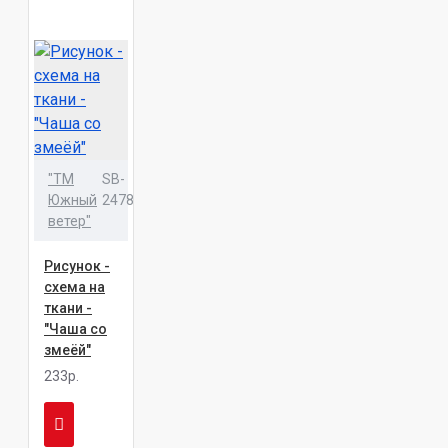
"ТМ
SB-
Южный
2478
ветер"
Рисунок -
схема на
ткани -
"Чаша со
змеёй"
233р.