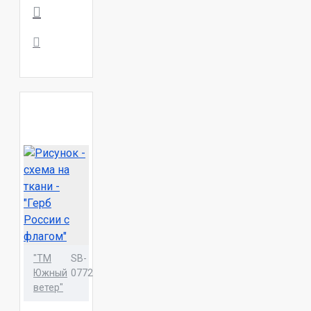
"ТМ
SB-
Южный
0772
ветер"