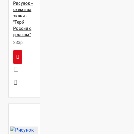
Рисунок -
схема на
ткани -
"Герб
России с
флагом"
233р.