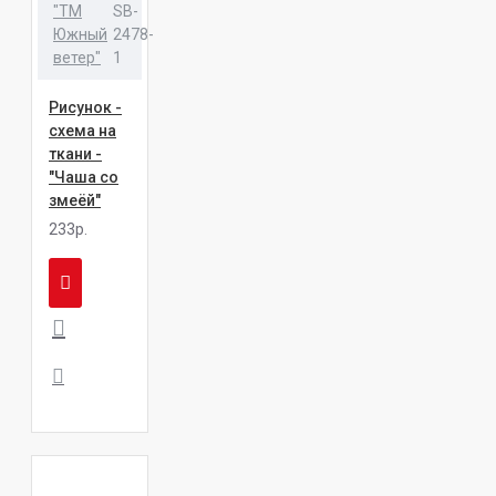
"ТМ
SB-
Южный
2478-
ветер"
1
Рисунок -
схема на
ткани -
"Чаша со
змеёй"
233р.